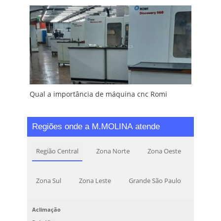
Qual a importância de máquina cnc Romi
Regiões onde a M.MOLINA atende
Região Central
Zona Norte
Zona Oeste
Zona Sul
Zona Leste
Grande São Paulo
Aclimação