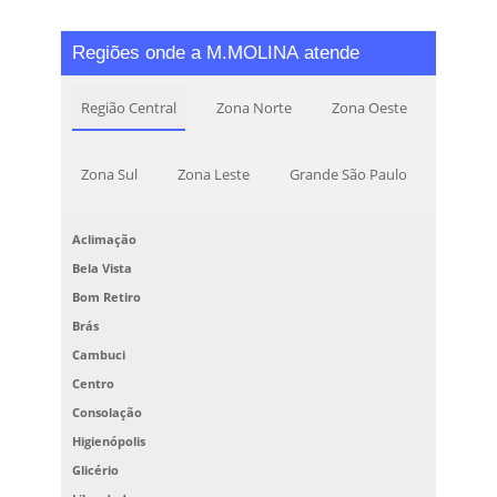
Regiões onde a M.MOLINA atende
Região Central
Zona Norte
Zona Oeste
Zona Sul
Zona Leste
Grande São Paulo
Aclimação
Bela Vista
Bom Retiro
Brás
Cambuci
Centro
Consolação
Higienópolis
Glicério