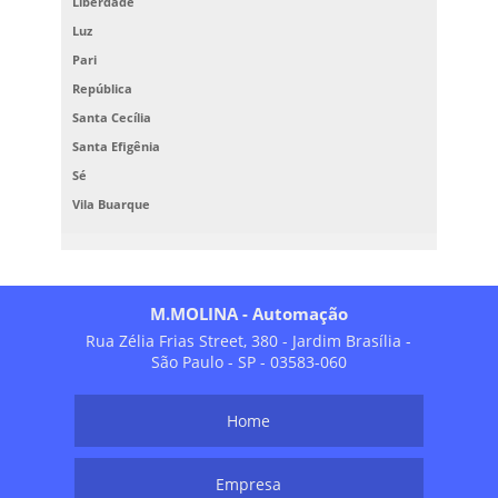
Liberdade
Luz
Pari
República
Santa Cecília
Santa Efigênia
Sé
Vila Buarque
M.MOLINA - Automação
Rua Zélia Frias Street, 380 - Jardim Brasília -
São Paulo - SP - 03583-060
Home
Empresa