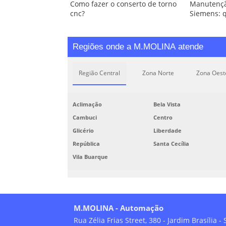
Como fazer o conserto de torno
Manutençã
cnc?
Siemens: q
Regiões onde a M.MOLINA atende
Região Central
Zona Norte
Zona Oest
Aclimação
Bela Vista
Cambuci
Centro
Glicério
Liberdade
República
Santa Cecília
Vila Buarque
M.MOLINA - Automação
Rua Zélia Frias Street, 380 - Jardim Brasília -