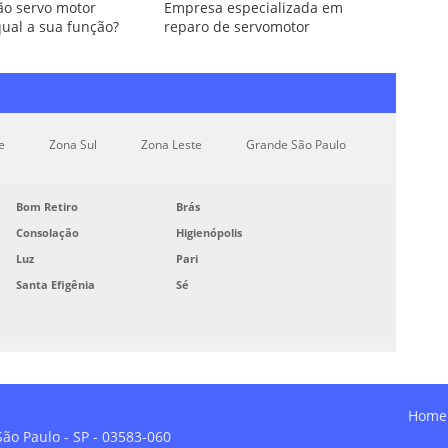
o servo motor
Empresa especializada em
ual a sua função?
reparo de servomotor
e
Zona Sul
Zona Leste
Grande São Paulo
Bom Retiro
Brás
Consolação
Higienópolis
Luz
Pari
Santa Efigênia
Sé
Home
 São Paulo - SP - 03583-060