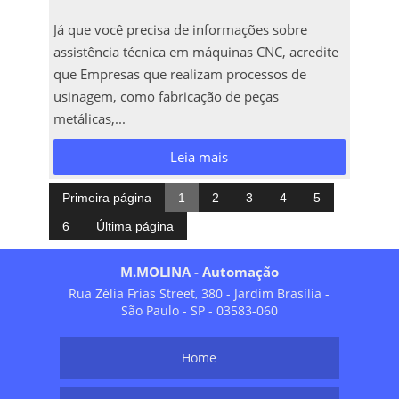
Já que você precisa de informações sobre
assistência técnica em máquinas CNC, acredite
que Empresas que realizam processos de
usinagem, como fabricação de peças
metálicas,...
Leia mais
Primeira página
1
2
3
4
5
6
Última página
M.MOLINA - Automação
Rua Zélia Frias Street, 380 - Jardim Brasília -
São Paulo - SP - 03583-060
Home