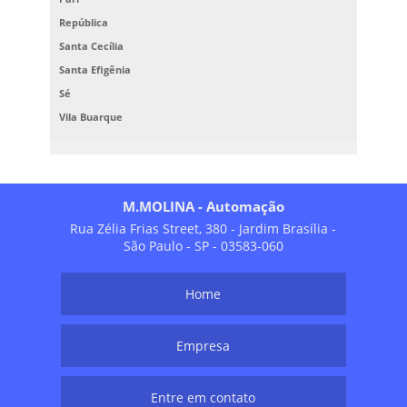
República
Santa Cecília
Santa Efigênia
Sé
Vila Buarque
M.MOLINA - Automação
Rua Zélia Frias Street, 380 - Jardim Brasília -
São Paulo - SP - 03583-060
Home
Empresa
Entre em contato