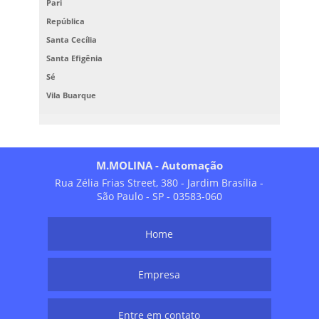
Pari
República
Santa Cecília
Santa Efigênia
Sé
Vila Buarque
M.MOLINA - Automação
Rua Zélia Frias Street, 380 - Jardim Brasília -
São Paulo - SP - 03583-060
Home
Empresa
Entre em contato